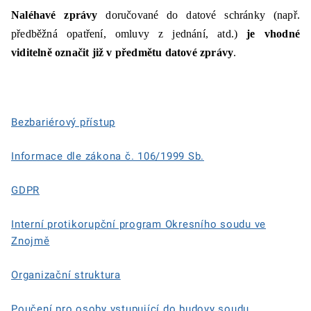
Naléhavé zprávy
doručované do datové schránky (např.
předběžná opatření, omluvy z jednání, atd.)
je vhodné
viditelně označit již v předmětu datové zprávy
.
Bezbariérový přístup
Informace dle zákona č. 106/1999 Sb.
GDPR
Interní protikorupční program Okresního soudu ve
Znojmě
Organizační struktura
Poučení pro osoby vstupující do budovy soudu