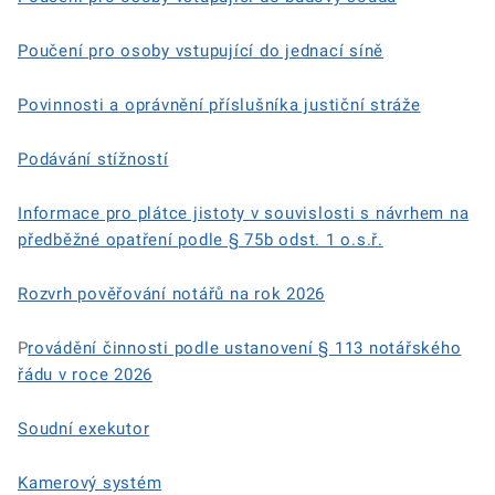
Poučení pro osoby vstupující do jednací síně
Povinnosti a oprávnění příslušníka justiční stráže
Podávání stížností
Informace pro plátce jistoty v souvislosti s návrhem na
předběžné opatření podle § 75b odst. 1 o.s.ř.
Rozvrh pověřování notářů na rok 2026
P
rovádění činnosti podle ustanovení § 113 notářského
řádu v roce 2026
Soudní exekutor
Kamerový systém