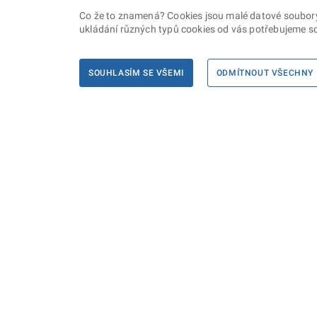
Co že to znamená? Cookies jsou malé datové soubory, 
ukládání různých typů cookies od vás potřebujeme so
SOUHLASÍM SE VŠEMI
ODMÍTNOUT VŠECHNY
Informace
Máte d
Podate
KONTAKTY PRO MÉDIA
PROHLÁŠENÍ O PŘÍSTUPNOSTI
ZPRACOVÁNÍ KONTAKTNÍCH ÚDAJŮ
A COOKIES
© Ministerstvo spravedlnosti České republiky