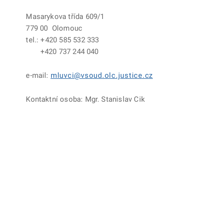
Masarykova třída 609/1
779 00 Olomouc
tel.: +420 585 532 333
+420 737 244 040
e-mail:
mluvci@vsoud.olc.justice.cz
Kontaktní osoba: Mgr. Stanislav Cik