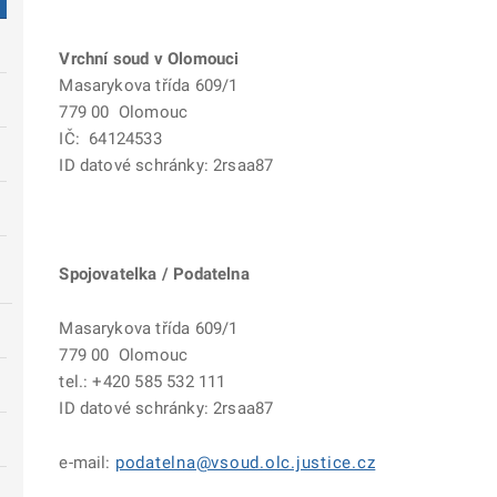
V
rchní soud v Olomouci
Masarykova třída 609/1
779 00 Olomouc
IČ: 64124533
ID datové schránky: 2rsaa87
Spojovatelka / Podatelna
Masarykova třída 609/1
779 00 Olomouc
tel.: +420 585 532 111
ID datové schránky: 2rsaa87
e-mail:
podatelna@vsoud.olc.justice.cz