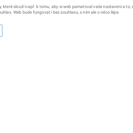
které slouží např. k tomu, aby si web pamatoval vaše nastavení a to, c
uhlas. Web bude fungovat i bez souhlasu, s ním ale o něco lépe.
otaz? Napište nám
Sociální sítě
lna ministerstva