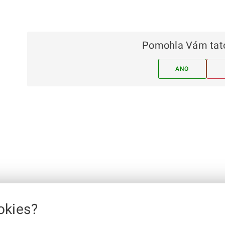
Pomohla Vám tato
ANO
okies?