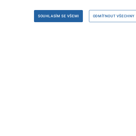
SOUHLASÍM SE VŠEMI
ODMÍTNOUT VŠECHNY
Informace
Máte d
Podate
KONTAKTY PRO MÉDIA
PROHLÁŠENÍ O PŘÍSTUPNOSTI
ZPRACOVÁNÍ KONTAKTNÍCH ÚDAJŮ
A COOKIES
© Ministerstvo spravedlnosti České republiky