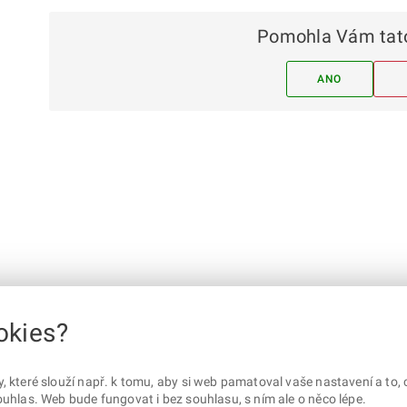
Pomohla Vám tato
ANO
okies?
které slouží např. k tomu, aby si web pamatoval vaše nastavení a to, c
uhlas. Web bude fungovat i bez souhlasu, s ním ale o něco lépe.