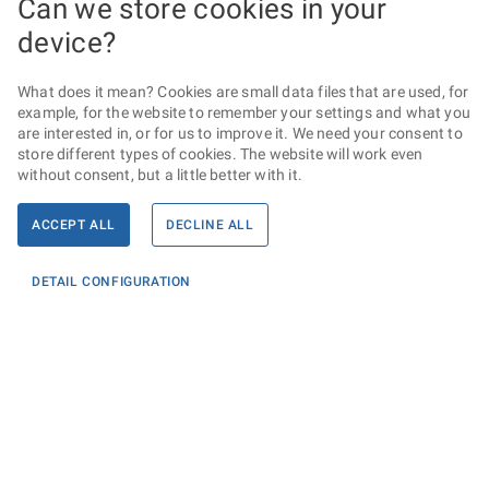
Can we store cookies in your
device?
What does it mean? Cookies are small data files that are used, for
example, for the website to remember your settings and what you
are interested in, or for us to improve it. We need your consent to
store different types of cookies. The website will work even
without consent, but a little better with it.
ACCEPT ALL
DECLINE ALL
DETAIL CONFIGURATION
Informace
KONTAKTY PRO MÉDIA
PROHLÁŠENÍ O PŘÍSTUPNOSTI
ZPRACOVÁNÍ KONTAKTNÍCH ÚDAJŮ A COOKIES