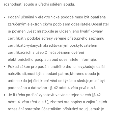
rozhodnutí soudu a úřední sdělení soudu.
Podání učiněná v elektronické podobě musí být opatřena
zaručeným elektronickým podpisem odesilatele.Odesilatel
je povinen uvést místo,kde je uložen jeho kvalifikovaný
certifikát v podobě adresy veřejně přístupného seznamu
certifikátů,vydaných akreditovaným poskytovatelem
certifikačních služeb.O neúspěšném ověření
elektronického podpisu soud odesilatele informuje.
Pokud zákon pro podání určitého druhu nevyžaduje další
náležitosti,musí být z podání patrno,kterému soudu je
určeno,kdo jej činí,které věci se týká,co sleduje,musí být
podepsáno a datováno - § 42 odst.4 věta prvá o.s.ř.
Je-li třeba podání vyhotovit ve více stejnopisech (§ 42
odst. 4. věta třetí o.s.ř.), zhotoví stejnopisy a zajistí jejich
rozeslání ostatním účastníkům příslušný soud, jemuž je