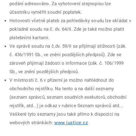
podání adresováno. Za vyhotovení stejnopisu lze
účastníku vyměřit soudní poplatek.
Hotovosti včetně plateb za pohledávky soudu lze skládat v
pokladně soudu na č. dv. 64/II. Zde je také možno platit
platebními kartami.
Ve správě soudu na č.dv. 59/II se přijímají stížnosti (zák.
č. 436/1991 Sb., ve znění pozdějších předpisů). Zde se
zároveň přijímají žádosti o informace (zák. č. 106/1999
Sb., ve znění pozdějších předpisů.
V místnosti č. 6 v přízemí je možno nahlédnout do
obchodního rejstříku. Na tento a na další seznamy
(seznam správců, seznam soudních exekutorů, obchodní
rejstřík, atd...) je odkaz v rubrice Seznam správců atd...
Veškeré tyto seznamy jsou také přímo k dispozici na
webových stránkách:
www.justice.cz