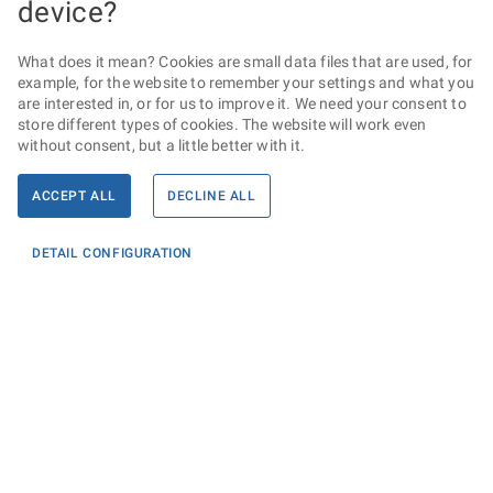
device?
What does it mean? Cookies are small data files that are used, for
example, for the website to remember your settings and what you
are interested in, or for us to improve it. We need your consent to
store different types of cookies. The website will work even
without consent, but a little better with it.
ACCEPT ALL
DECLINE ALL
DETAIL CONFIGURATION
Informace
KONTAKTY PRO MÉDIA
PROHLÁŠENÍ O PŘÍSTUPNOSTI
ZPRACOVÁNÍ KONTAKTNÍCH ÚDAJŮ A COOKIES