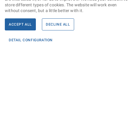
store different types of cookies. The website will work even
without consent, but a little better with it.
ACCEPT ALL
DECLINE ALL
DETAIL CONFIGURATION
Informace
KONTAKTY PRO MÉDIA
PROHLÁŠENÍ O PŘÍSTUPNOSTI
ZPRACOVÁNÍ KONTAKTNÍCH ÚDAJŮ A COOKIES
Máte dotaz? Napište nám
Podatelna ministerstva