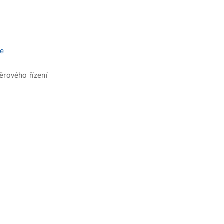
ce
ěrového řízení