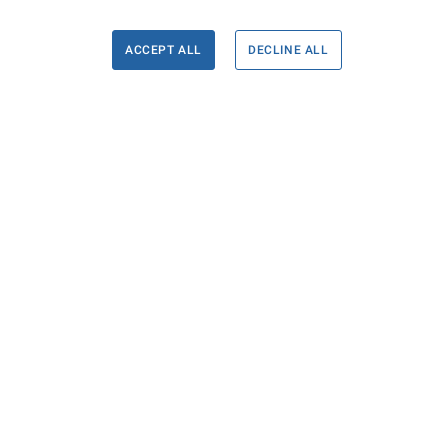
ACCEPT ALL
DECLINE ALL
Informace
Máte d
Podate
KONTAKTY PRO MÉDIA
PROHLÁŠENÍ O PŘÍSTUPNOSTI
ZPRACOVÁNÍ KONTAKTNÍCH ÚDAJŮ
A COOKIES
© Ministerstvo spravedlnosti České republiky