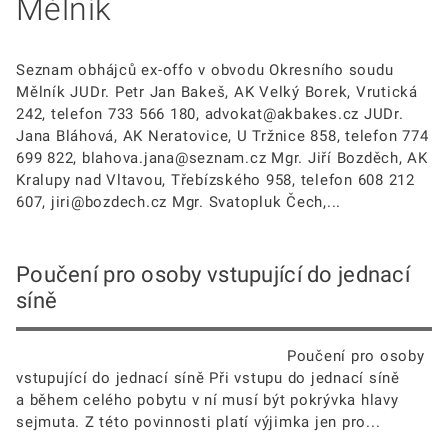
Mělník
Seznam obhájců ex-offo v obvodu Okresního soudu
Mělník JUDr. Petr Jan Bakeš, AK Velký Borek, Vrutická
242, telefon 733 566 180, advokat@akbakes.cz JUDr.
Jana Bláhová, AK Neratovice, U Tržnice 858, telefon 774
699 822, blahova.jana@seznam.cz Mgr. Jiří Bozděch, AK
Kralupy nad Vltavou, Třebízského 958, telefon 608 212
607, jiri@bozdech.cz Mgr. Svatopluk Čech,...
Poučení pro osoby vstupující do jednací
síně
Poučení pro osoby
vstupující do jednací síně Při vstupu do jednací síně
a během celého pobytu v ní musí být pokrývka hlavy
sejmuta. Z této povinnosti platí výjimka jen pro...