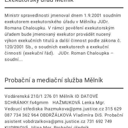
Ministr spravedlnosti jmenoval dnem 1.9.2001 soudním
exekutorem exekutorského úřadu v Mělníku JUDr.
Romana Chaloupku. V rámci pověření exekutorským
úřadem bude jmenovaný exekutor provádět nucený
výkon exekučních titulů a další činnost podle zákona č.
120/2001 Sb., o soudních exekutorech a exekuční
činnosti (exekuční řád). JUDr. Roman Chaloupka –
soudní...
Probační a mediační služba Mělník
Vodárenská 210/1 276 01 Mělník ID DATOVÉ
SCHRÁNKY:fs4gmrm HAŽMUKOVÁ Lenka Mgr.
Vedoucí střediska lhazmukova@pms.justice.cz 315 629
087 734 362 964 OBDRŽÁLKOVÁ Vladimíra DiS. Probační
asistent vobdrzalkova@pms.justice.cz 731 692 749
KUDRNOVÁ Jiřina Mgr. Probační úředník