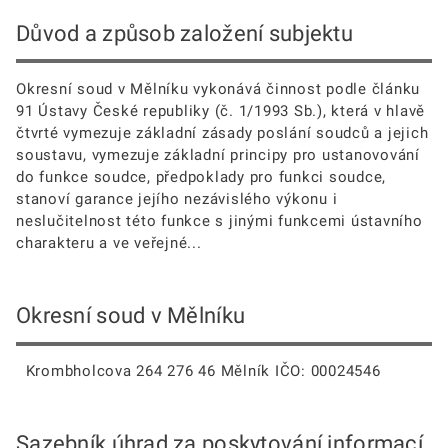
Důvod a způsob založení subjektu
Okresní soud v Mělníku vykonává činnost podle článku
91 Ústavy České republiky (č. 1/1993 Sb.), která v hlavě
čtvrté vymezuje základní zásady poslání soudců a jejich
soustavu, vymezuje základní principy pro ustanovování
do funkce soudce, předpoklady pro funkci soudce,
stanoví garance jejího nezávislého výkonu i
neslučitelnost této funkce s jinými funkcemi ústavního
charakteru a ve veřejné...
Okresní soud v Mělníku
Krombholcova 264 276 46 Mělník IČO: 00024546
Sazebník úhrad za poskytování informací