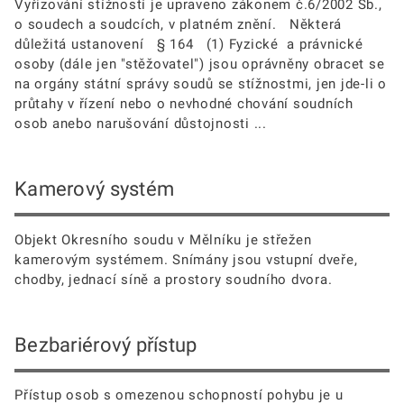
Vyřizování stížností je upraveno zákonem č.6/2002 Sb.,
o soudech a soudcích, v platném znění. Některá
důležitá ustanovení § 164 (1) Fyzické a právnické
osoby (dále jen "stěžovatel") jsou oprávněny obracet se
na orgány státní správy soudů se stížnostmi, jen jde-li o
průtahy v řízení nebo o nevhodné chování soudních
osob anebo narušování důstojnosti ...
Kamerový systém
Objekt Okresního soudu v Mělníku je střežen
kamerovým systémem. Snímány jsou vstupní dveře,
chodby, jednací síně a prostory soudního dvora.
Bezbariérový přístup
Přístup osob s omezenou schopností pohybu je u