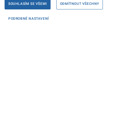
SOUHLASÍM SE VŠEMI
ODMÍTNOUT VŠECHNY
PODROBNÉ NASTAVENÍ
Informace
KONTAKTY PRO MÉDIA
PROHLÁŠENÍ O PŘÍSTUPNOSTI
ZPRACOVÁNÍ KONTAKTNÍCH ÚDAJŮ A COOKIES
Máte dotaz? Napište nám
Podatelna ministerstva
Sociální sítě