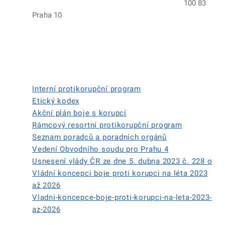
100 83
Praha 10
Interní protikorupční program
Etický kodex
Akční plán boje s korupcí
Rámcový resortní protikorupční program
Seznam poradců a poradních orgánů
Vedení Obvodního soudu pro Prahu 4
Usnesení vlády ČR ze dne 5. dubna 2023 č. 228 o
Vládní koncepci boje proti korupci na léta 2023
až 2026
Vladni-koncepce-boje-proti-korupci-na-leta-2023-
az-2026