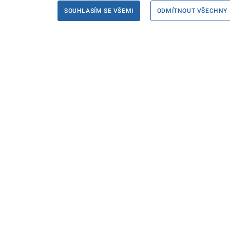
SOUHLASÍM SE VŠEMI
ODMÍTNOUT VŠECHNY
Informace
Máte d
Podate
KONTAKTY PRO MÉDIA
PROHLÁŠENÍ O PŘÍSTUPNOSTI
ZPRACOVÁNÍ KONTAKTNÍCH ÚDAJŮ
A COOKIES
© Ministerstvo spravedlnosti České republiky