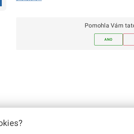
Pomohla Vám tato
ANO
okies?