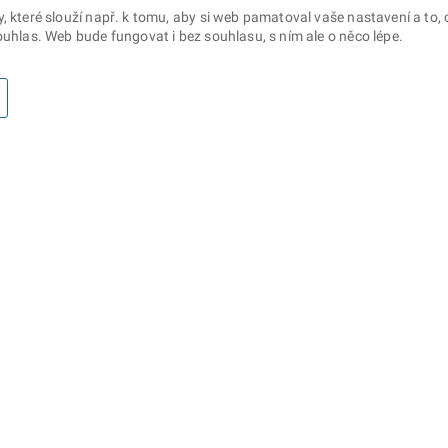
které slouží např. k tomu, aby si web pamatoval vaše nastavení a to, c
uhlas. Web bude fungovat i bez souhlasu, s ním ale o něco lépe.
otaz? Napište nám
Sociální sítě
lna ministerstva