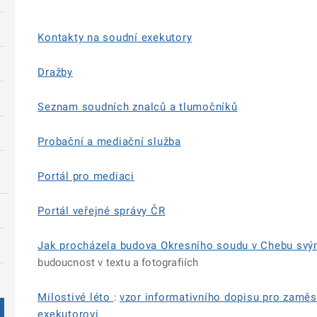
Kontakty na soudní exekutory
Dražby
Seznam soudních znalců a tlumočníků
Probační a mediační služba
Portál pro mediaci
Portál veřejné správy ČR
Jak procházela budova Okresního soudu v Chebu sv
budoucnost v textu a fotografiích
Milostivé léto
:
vzor informativního dopisu pro zamě
exekutorovi