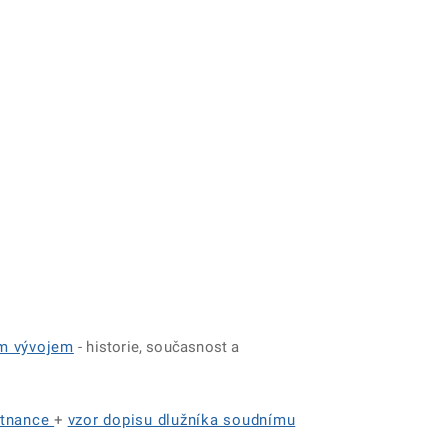
ým vývojem
- historie, současnost a
stnance
+
vzor dopisu dlužníka soudnímu