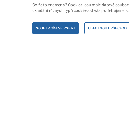
Co že to znamená? Cookies jsou malé datové soubory, 
ukládání různých typů cookies od vás potřebujeme so
SOUHLASÍM SE VŠEMI
ODMÍTNOUT VŠECHNY
Informace
Máte d
Podate
KONTAKTY PRO MÉDIA
PROHLÁŠENÍ O PŘÍSTUPNOSTI
ZPRACOVÁNÍ KONTAKTNÍCH ÚDAJŮ
A COOKIES
© Ministerstvo spravedlnosti České republiky