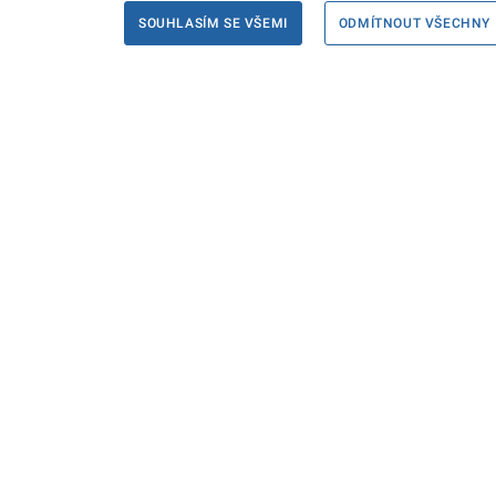
SOUHLASÍM SE VŠEMI
ODMÍTNOUT VŠECHNY
Informace
Máte d
Podate
KONTAKTY PRO MÉDIA
PROHLÁŠENÍ O PŘÍSTUPNOSTI
ZPRACOVÁNÍ KONTAKTNÍCH ÚDAJŮ
A COOKIES
© Ministerstvo spravedlnosti České republiky