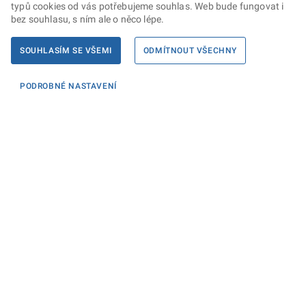
typů cookies od vás potřebujeme souhlas. Web bude fungovat i
bez souhlasu, s ním ale o něco lépe.
SOUHLASÍM SE VŠEMI
ODMÍTNOUT VŠECHNY
PODROBNÉ NASTAVENÍ
Informace
KONTAKTY PRO MÉDIA
PROHLÁŠENÍ O PŘÍSTUPNOSTI
ZPRACOVÁNÍ KONTAKTNÍCH ÚDAJŮ A COOKIES
Máte dotaz? Napište nám
Podatelna ministerstva