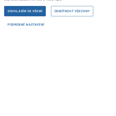
SOUHLASÍM SE VŠEMI
ODMÍTNOUT VŠECHNY
PODROBNÉ NASTAVENÍ
Informace
KONTAKTY PRO MÉDIA
PROHLÁŠENÍ O PŘÍSTUPNOSTI
ZPRACOVÁNÍ KONTAKTNÍCH ÚDAJŮ A COOKIES
Máte dotaz? Napište nám
Podatelna ministerstva
Sociální sítě