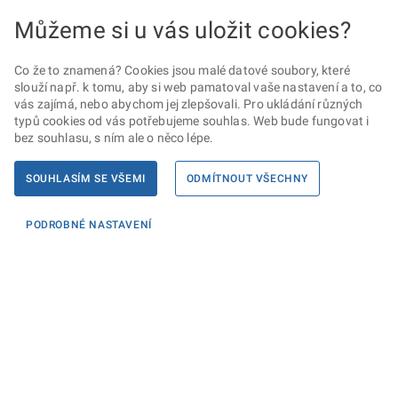
Můžeme si u vás uložit cookies?
Co že to znamená? Cookies jsou malé datové soubory, které
slouží např. k tomu, aby si web pamatoval vaše nastavení a to, co
vás zajímá, nebo abychom jej zlepšovali. Pro ukládání různých
typů cookies od vás potřebujeme souhlas. Web bude fungovat i
bez souhlasu, s ním ale o něco lépe.
SOUHLASÍM SE VŠEMI
ODMÍTNOUT VŠECHNY
PODROBNÉ NASTAVENÍ
Informace
KONTAKTY PRO MÉDIA
PROHLÁŠENÍ O PŘÍSTUPNOSTI
ZPRACOVÁNÍ KONTAKTNÍCH ÚDAJŮ A COOKIES