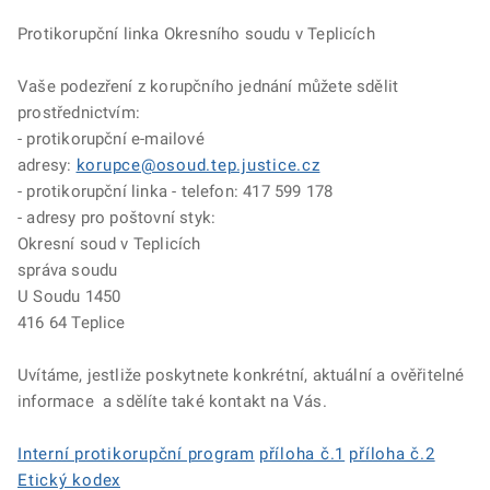
Protikorupční linka Okresního soudu v Teplicích
Vaše podezření z korupčního jednání můžete sdělit
prostřednictvím:
- protikorupční e-mailové
adresy:
korupce@osoud.tep.justice.cz
- protikorupční linka - telefon: 417 599 178
- adresy pro poštovní styk:
Okresní soud v Teplicích
správa soudu
U Soudu 1450
416 64 Teplice
Uvítáme, jestliže poskytnete konkrétní, aktuální a ověřitelné
informace a sdělíte také kontakt na Vás.
Interní protikorupční program
příloha č.1
příloha č.2
Etický kodex