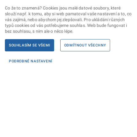
Co že to znamená? Cookies jsou malé datové soubory, které
slouží např. k tomu, aby si web pamatoval vaše nastavení a to, co
vás zajímá, nebo abychom jej zlepšovali. Pro ukládání různých
typů cookies od vás potřebujeme souhlas. Web bude fungovat i
bez souhlasu, s ním ale o něco lépe.
SOUHLASÍM SE VŠEMI
ODMÍTNOUT VŠECHNY
PODROBNÉ NASTAVENÍ
Informace
KONTAKTY PRO MÉDIA
PROHLÁŠENÍ O PŘÍSTUPNOSTI
ZPRACOVÁNÍ KONTAKTNÍCH ÚDAJŮ A COOKIES
Máte dotaz? Napište nám