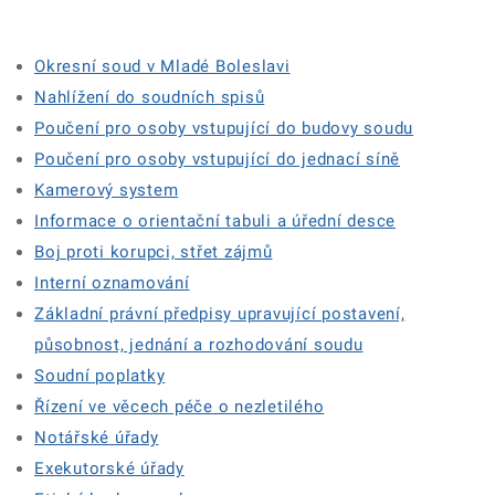
Okresní soud v Mladé Boleslavi
Nahlížení do soudních spisů
Poučení pro osoby vstupující do budovy soudu
Poučení pro osoby vstupující do jednací síně
Kamerový system
Informace o orientační tabuli a úřední desce
Boj proti korupci, střet zájmů
Interní oznamování
Základní právní předpisy upravující postavení,
působnost, jednání a rozhodování soudu
Soudní poplatky
Řízení ve věcech péče o nezletilého
Notářské úřady
Exekutorské úřady