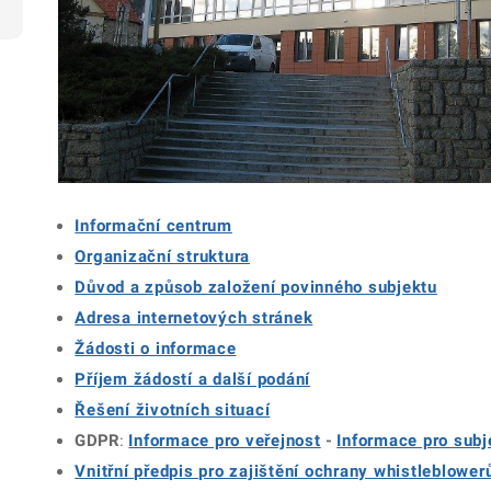
Informační centrum
Organizační struktura
Důvod a způsob založení povinného subjektu
Adresa internetových stránek
Žádosti o informace
Příjem žádostí a další podání
Řešení životních situací
GDPR
:
Informace pro veřejnost
-
Informace pro subj
Vnitřní předpis pro zajištění ochrany whistleblowe