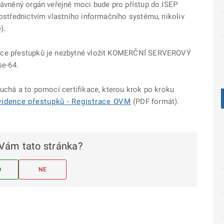
právněný orgán veřejné moci bude pro přístup do ISEP
rostřednictvím vlastního informačního systému, nikoliv
).
ence přestupků je nezbytné vložit KOMERČNÍ SERVEROVÝ
e-64.
duchá a to pomocí certifikace, kterou krok po kroku
vidence přestupků - Registrace OVM
(PDF formát).
Vám tato stránka?
O
NE