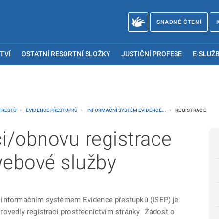
SNADNÉ ČTENÍ
TVÍ
OSTATNÍ RESORTNÍ SLOŽKY
JUSTIČNÍ PROFESE
E-SLUŽB
 TRESTŮ
EVIDENCE PŘESTUPKŮ
INFORMAČNÍ SYSTÉM EVIDENCE...
REGISTRACE
ci/obnovu registrace
ebové služby
s informačním systémem Evidence přestupků (ISEP) je
rovedly registraci prostřednictvím stránky "Žádost o