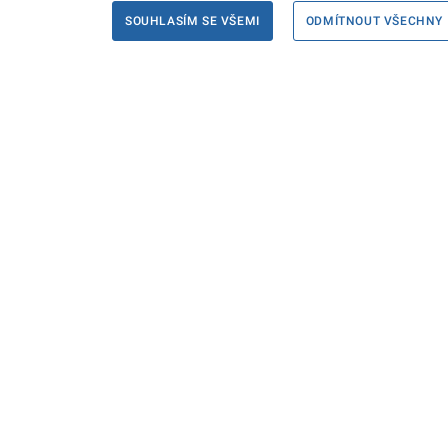
SOUHLASÍM SE VŠEMI
ODMÍTNOUT VŠECHNY
Informace
Máte d
Podate
KONTAKTY PRO MÉDIA
PROHLÁŠENÍ O PŘÍSTUPNOSTI
ZPRACOVÁNÍ KONTAKTNÍCH ÚDAJŮ
A COOKIES
© Ministerstvo spravedlnosti České republiky