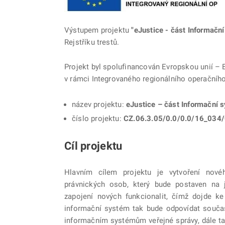
Výstupem projektu
"eJustice - část Informační
Rejstříku trestů.
Projekt byl spolufinancován Evropskou unií –
v rámci Integrovaného regionálního operačníh
název projektu:
eJustice – část Informační s
číslo projektu:
CZ.06.3.05/0.0/0.0/16_034
Cíl projektu
Hlavním cílem projektu je vytvoření novéh
právnických osob, který bude postaven na 
zapojení nových funkcionalit, čímž dojde k
informační systém tak bude odpovídat souč
informačním systémům veřejné správy, dále t