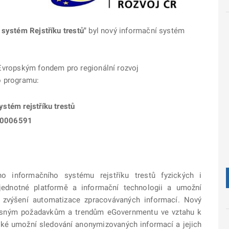
 systém Rejstříku trestů"
byl nový informační systém
 Evropským fondem pro regionální rozvoj
o programu:
ystém rejstříku trestů
/0006591
o informačního systému rejstříku trestů fyzických i
jednotné platformě a informační technologii a umožní
e zvýšení automatizace zpracovávaných informací. Nový
asným požadavkům a trendům eGovernmentu ve vztahu k
aké umožní sledování anonymizovaných informací a jejich