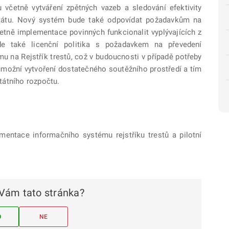
tu včetně vytváření zpětných vazeb a sledování efektivity
ky státu. Nový systém bude také odpovídat požadavkům na
tně implementace povinných funkcionalit vyplývajících z
ude také licenční politika s požadavkem na převedení
 na Rejstřík trestů, což v budoucnosti v případě potřeby
umožní vytvoření dostatečného soutěžního prostředí a tím
tátního rozpočtu.
ementace informačního systému rejstříku trestů a pilotní
Vám tato stránka?
O
NE