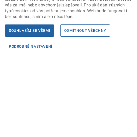
vás zajímá, nebo abychom jej zlepšovali. Pro ukládání různých
typů cookies od vás potřebujeme souhlas. Web bude fungovat i
bez souhlasu, s ním ale o něco lépe.
SOUHLASÍM SE VŠEMI
ODMÍTNOUT VŠECHNY
PODROBNÉ NASTAVENÍ
Informace
KONTAKTY PRO MÉDIA
PROHLÁŠENÍ O PŘÍSTUPNOSTI
ZPRACOVÁNÍ KONTAKTNÍCH ÚDAJŮ A COOKIES
Máte dotaz? Napište nám
Podatelna ministerstva