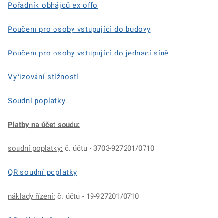
Pořadník obhájců ex offo
Poučení pro osoby vstupující do budovy
Poučení pro osoby vstupující do jednací síně
Vyřizování stížností
Soudní poplatky
Platby na účet soudu:
soudní poplatky:
č. účtu - 3703-927201/0710
QR soudní poplatky
náklady řízení:
č. účtu - 19-927201/0710