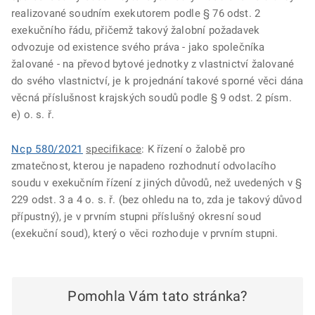
realizované soudním exekutorem podle § 76 odst. 2
exekučního řádu, přičemž takový žalobní požadavek
odvozuje od existence svého práva - jako společníka
žalované - na převod bytové jednotky z vlastnictví žalované
do svého vlastnictví, je k projednání takové sporné věci dána
věcná příslušnost krajských soudů podle § 9 odst. 2 písm.
e) o. s. ř.
Ncp 580/2021
specifikace
: K řízení o žalobě pro
zmatečnost, kterou je napadeno rozhodnutí odvolacího
soudu v exekučním řízení z jiných důvodů, než uvedených v §
229 odst. 3 a 4 o. s. ř. (bez ohledu na to, zda je takový důvod
přípustný), je v prvním stupni příslušný okresní soud
(exekuční soud), který o věci rozhoduje v prvním stupni.
Pomohla Vám tato stránka?