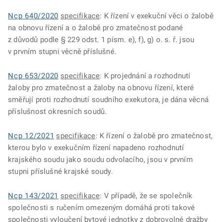
Ncp 640/2020
specifikace
: K řízení v exekuční věci o žalobě
na obnovu řízení a o žalobě pro zmatečnost podané
z důvodů podle § 229 odst. 1 písm. e), f), g) o. s. ř. jsou
v prvním stupni věcně příslušné.
Ncp 653/2020
specifikace
: K projednání a rozhodnutí
žaloby pro zmatečnost a žaloby na obnovu řízení, které
směřují proti rozhodnutí soudního exekutora, je dána věcná
příslušnost okresních soudů.
Ncp 12/2021
specifikace
: K řízení o žalobě pro zmatečnost,
kterou bylo v exekučním řízení napadeno rozhodnutí
krajského soudu jako soudu odvolacího, jsou v prvním
stupni příslušné krajské soudy.
Ncp 143/2021
specifikace
: V případě, že se společník
společnosti s ručením omezeným domáhá proti takové
společnosti vyloučení bytové jednotky z dobrovolné dražby