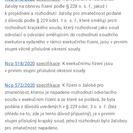
žaloby na obnovu řízení podle § 228 o. s. ř., jakož i
k projednání a rozhodnutí žaloby pro zmatečnost podané
z důvodů podle § 229 odst. 1 o. s. ř., které směřují proti
rozhodnutí krajského soudu, který rozhodoval jako soud
odvolací o odvolání směřujícím do rozhodnutí soudního
exekutora vydaného v rámci exekučního řízení, jsou v prvním
stupni věcně příslušné okresní soudy.
Ncp 518/2020
specifikace
: K exekučnímu řízení jsou
v prvním stupni příslušné okresní soudy.
Ncp 572/2020
specifikace
: K řízení o žalobě pro
zmatečnost, kterou je napadeno rozhodnutí odvolacího
soudu v exekučním řízení a ze které se podává, že byla
podána z důvodů uvedených v § 229 odst. 3 o. s. ř. (bez
ohledu na to, zde je tento důvod přípustný), je v prvním
stupni příslušný krajský soud, jehož rozhodnutí bylo žalobou
pro zmatečnost napadeno.