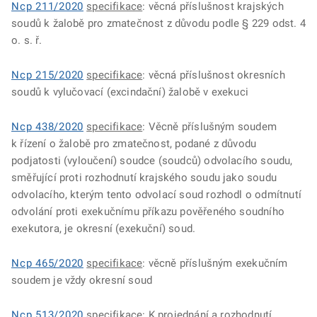
Ncp 211/2020
specifikace
: věcná příslušnost krajských
soudů k žalobě pro zmatečnost z důvodu podle § 229 odst. 4
o. s. ř.
Ncp 215/2020
specifikace
: věcná příslušnost okresních
soudů k vylučovací (excindační) žalobě v exekuci
Ncp 438/2020
specifikace
: Věcně příslušným soudem
k řízení o žalobě pro zmatečnost, podané z důvodu
podjatosti (vyloučení) soudce (soudců) odvolacího soudu,
směřující proti rozhodnutí krajského soudu jako soudu
odvolacího, kterým tento odvolací soud rozhodl o odmítnutí
odvolání proti exekučnímu příkazu pověřeného soudního
exekutora, je okresní (exekuční) soud.
Ncp 465/2020
specifikace
: věcně příslušným exekučním
soudem je vždy okresní soud
Ncp 513/2020
specifikace
: K projednání a rozhodnutí