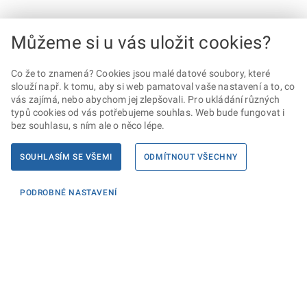
Můžeme si u vás uložit cookies?
Co že to znamená? Cookies jsou malé datové soubory, které
slouží např. k tomu, aby si web pamatoval vaše nastavení a to, co
vás zajímá, nebo abychom jej zlepšovali. Pro ukládání různých
typů cookies od vás potřebujeme souhlas. Web bude fungovat i
bez souhlasu, s ním ale o něco lépe.
SOUHLASÍM SE VŠEMI
ODMÍTNOUT VŠECHNY
PODROBNÉ NASTAVENÍ
Informace
KONTAKTY PRO MÉDIA
PROHLÁŠENÍ O PŘÍSTUPNOSTI