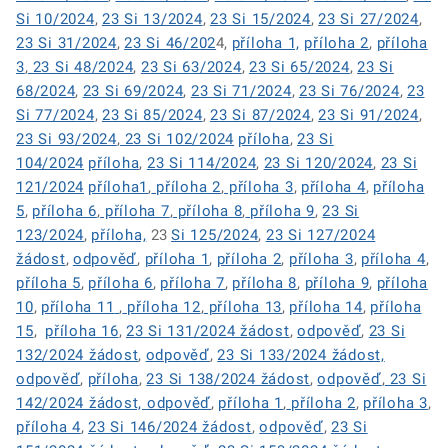
Si 10/2024
,
23 Si 13/2024
,
23 Si 15/2024
,
23 Si 27/2024
,
23 Si 31/2024
,
23 Si 46/202
4,
příloha 1,
příloha 2
,
příloha
3
,
23 Si 48/2024
,
23 Si 63/2024
,
23 Si 65/2024
,
23 Si
68/2024
,
23 Si 69/2024
,
23 Si 71/2024
,
23 Si 76/2024
,
23
Si 77/2024
,
23 Si 85/2024
,
23 Si 87/2024
,
23 Si 91/2024
,
23 Si 93/2024
,
23 Si 102/2024
příloha
,
23 Si
104/2024
příloha
,
23 Si 114/2024
,
23 Si 120/2024
,
23 Si
121/2024
příloha1
,
příloha 2
,
příloha 3
,
příloha 4
,
příloha
5
,
příloha 6
,
příloha 7
,
příloha 8
,
příloha 9
,
23 Si
123/2024
,
příloha,
23
Si 125/2024
,
23 Si 127/2024
žádost
,
odpověď
,
příloha 1
,
příloha 2
,
příloha 3
,
příloha 4
,
příloha 5
,
příloha 6
,
příloha 7
,
příloha 8
,
příloha 9
,
příloha
10
,
příloha 11
,
příloha 12
,
příloha 13
,
příloha 14
,
příloha
15
,
příloha 16
,
23 Si 131/2024 žádost
,
odpověď
,
23 Si
132/2024 žádost
,
odpověď
,
23 Si 133/2024 žádost,
odpověď
,
příloha
,
23 Si 138/2024 žádost
,
odpověď
,
23 Si
142/2024 žádost,
odpověď
,
příloha 1
,
příloha 2
,
příloha 3
,
příloha 4
,
23 Si 146/2024 žádost
,
odpověď
,
23 Si