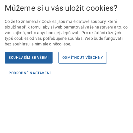
Můžeme si u vás uložit cookies?
Co že to znamená? Cookies jsou malé datové soubory, které
slouží např. k tomu, aby si web pamatoval vaše nastavení a to, co
vás zajímá, nebo abychom jej zlepšovali. Pro ukládání různých
typů cookies od vás potřebujeme souhlas. Web bude fungovat i
bez souhlasu, s ním ale o něco lépe.
SOUHLASÍM SE VŠEMI
ODMÍTNOUT VŠECHNY
PODROBNÉ NASTAVENÍ
Informace
KONTAKTY PRO MÉDIA
PROHLÁŠENÍ O PŘÍSTUPNOSTI
ZPRACOVÁNÍ KONTAKTNÍCH ÚDAJŮ A COOKIES